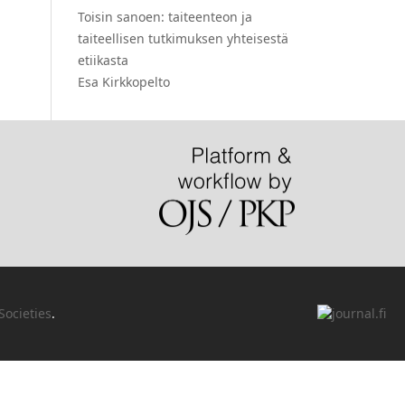
Toisin sanoen: taiteenteon ja
taiteellisen tutkimuksen yhteisestä
etiikasta
Esa Kirkkopelto
Societies
.