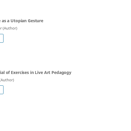
e as a Utopian Gesture
r (Author)
al of Exercises in Live Art Pedagogy
 (Author)