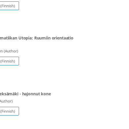
(Finnish)
omatiikan Utopia: Ruumiin orientaatio
en (Author)
(Finnish)
ieksämäki - hajonnut kone
Author)
(Finnish)