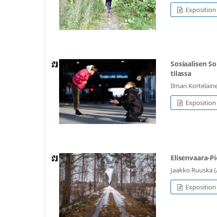
Exposition 
Sosiaalisen S
tilassa
Ilmari Kortelain
Exposition 
Elisenvaara-P
Jaakko Ruuska (
Exposition 