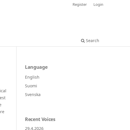
Register
Login
Search
Language
English
Suomi
ical
Svenska
est
e
ore
Recent Voices
29.4.2026