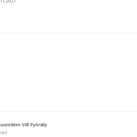
.11.2021
uumiiden Villi Pyöräily
hor)